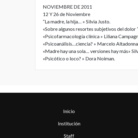
NOVIEMBRE DE 2011
12 Y 26 de Noviembre
“La madre, la hija… » Silvia Justo.
«Sobre algunos resortes subjetivos del dolor 
«Psicofarmacología clínica » Liliana Campagn
«Psicoanálisis…ciencia? » Marcelo Altadonna
«Madre hay una sola… versiones hay más» Sil
«Psicótico o loco? » Dora Noiman.
Inicio
Institución
Staff