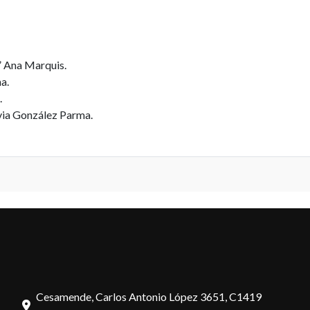
” Ana Marquis.
a.
.
via González Parma.
Cesamende, Carlos Antonio López 3651, C1419