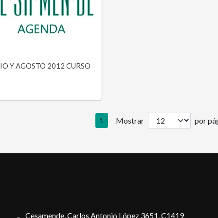
LIO Y AGOSTO 2012 CURSO
Mostrar
por pág
1
Cesamende, Carlos Antonio López 3651, C1419