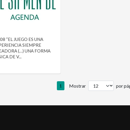
08 “EL JUEGO ES UNA
PERIENCIA SIEMPRE
EADORA (…) UNA FORMA
ICA DE V...
Mostrar
por pág
1