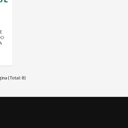
NE
DO
A
ina (Total: 8)