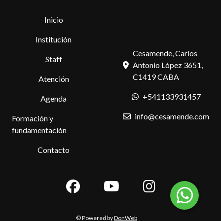
Inicio
Institución
Cesamende, Carlos
Staff
Antonio López 3651,
C1419 CABA
Atención
+541133931457
Agenda
info@cesamende.com
Formación y
fundamentación
Contacto
© Powered by
DonWeb