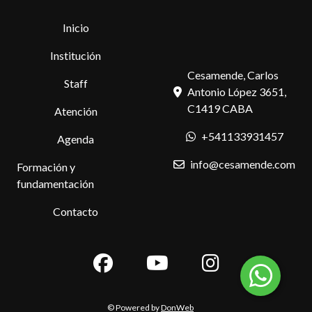
Inicio
Institución
Cesamende, Carlos
Staff
Antonio López 3651,
C1419 CABA
Atención
+541133931457
Agenda
info@cesamende.com
Formación y
fundamentación
Contacto
© Powered by
DonWeb