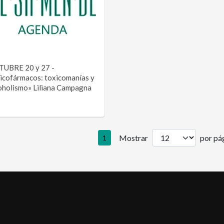
UBRE 20 y 27 -
icofármacos: toxicomanías y
oholismo» Liliana Campagna
Mostrar
por pág
1