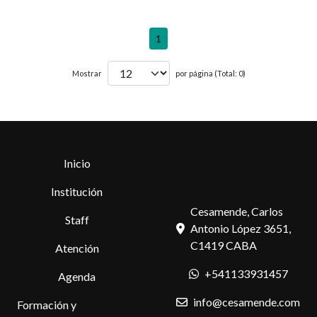
1
Mostrar
por página (Total: 0)
Inicio
Institución
Cesamende, Carlos
Staff
Antonio López 3651,
C1419 CABA
Atención
+541133931457
Agenda
info@cesamende.com
Formación y