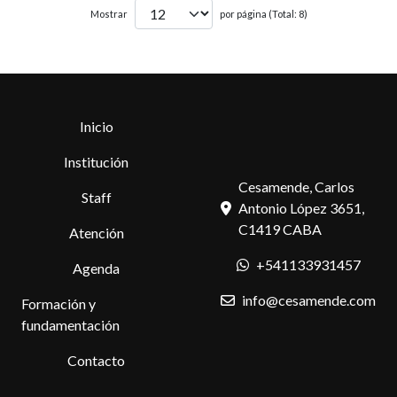
Mostrar
por página (Total: 8)
Inicio
Institución
Cesamende, Carlos
Staff
Antonio López 3651,
C1419 CABA
Atención
+541133931457
Agenda
info@cesamende.com
Formación y
fundamentación
Contacto