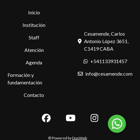
Inicio
Institución
Cesamende, Carlos
Staff
Antonio López 3651,
C1419 CABA
Atención
+541133931457
Agenda
info@cesamende.com
Formación y
fundamentación
Contacto
© Powered by
DonWeb